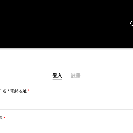
登入
註冊
戶名 / 電郵地址
*
碼
*