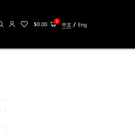
0
$
0.00
中文
Eng
姓氏
*
名字
*
電郵地址
*