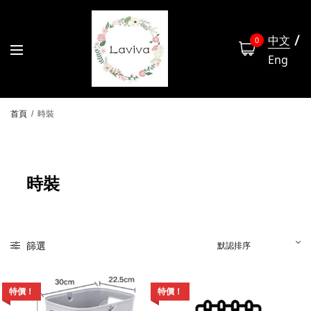
中文
0
Eng
首頁
/
時裝
時裝
篩選
特價！
特價！