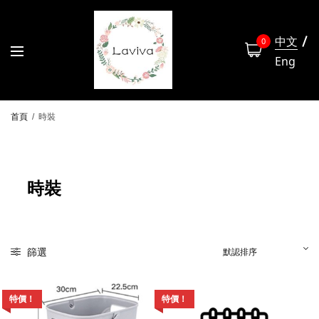
中文
0
Eng
首頁
/
時裝
時裝
篩選
特價！
特價！