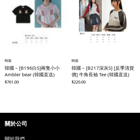
時裝
時裝
韓國 – [B196白S]兩隻小小
韓國 – [B217深灰S] [反季清貨
國
Ambler bear (韓國直送)
價] 牛角長袖 Tee (韓國直送)
$
761.00
$
220.00
關於公司
關於我們