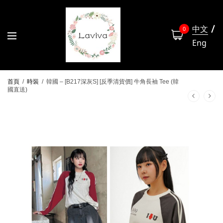
中文
0
Eng
首頁
/
時裝
/
韓國 – [B217深灰S] [反季清貨價] 牛角長袖 Tee (韓
國直送)