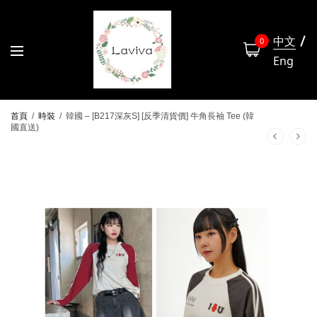
中文
0
Eng
首頁
/
時裝
/
韓國 – [B217深灰S] [反季清貨價] 牛角長袖 Tee (韓
國直送)